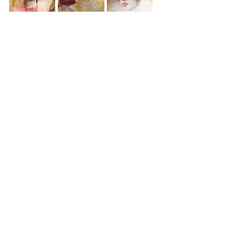
Har brukt en av mine sofaputer som fargepalett.
Er veldig glad i sofaputer og har 
mitt favorittsted her i Oslo rett 
rundt hjørnet. NJ45 Interior i Niels 
Jules gate 45 som lager egne 
unike sofaputer 
 - anbefales å ta en 
tur innom. Der er det mye spennende 
å kikke på!   
nj45interior.no
Dette er ikke betalt reklame, men en 
anbefaling! Du finner NJ45 også på 
Instagram.
Lykke til med valgene dine til å skape 
din 
stemning i rommet som får 
frem din personlighet og gjør 
deg glad hver dag!