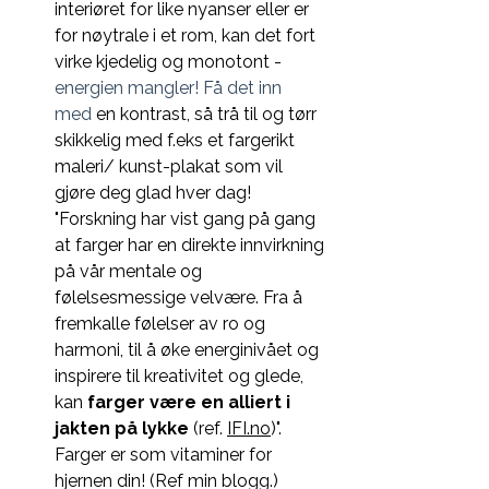
interiøret for like nyanser eller er 
for nøytrale i et rom, kan det fort 
virke kjedelig og monotont - 
energien mangler! Få det inn 
med
 en kontrast, så trå til og tørr 
skikkelig med f.eks et fargerikt 
maleri/ kunst-plakat som vil 
gjøre deg glad hver dag! 
"
Forskning har vist gang på gang 
at farger har en direkte innvirkning 
på vår mentale og 
følelsesmessige velvære. Fra å 
fremkalle følelser av ro og 
harmoni, til å øke energinivået og 
inspirere til kreativitet og glede, 
kan 
farger være en alliert i 
jakten på lykke
 (ref. 
IFI.no
)". 
Farger er som vitaminer for 
hjernen din!
(Ref min blogg.)