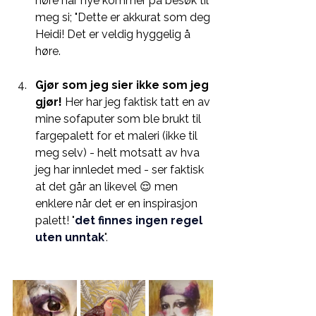
høre når nye kommer på besøk til 
meg si; "Dette er akkurat som deg 
Heidi! Det er veldig hyggelig å 
høre. 
Gjør som jeg sier ikke som jeg 
gjør!
 Her har jeg faktisk tatt en av 
mine sofaputer som ble brukt til  
fargepalett for et maleri (ikke til 
meg selv) - helt motsatt av hva 
jeg har innledet med - ser faktisk 
at det går an likevel 😌 men 
enklere når det er en inspirasjon 
palett! 
"
det finnes ingen regel 
uten unntak
".