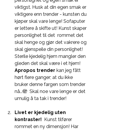
personlighet og egen smak er 
viktigst. Husk at din egen smak er 
viktigere enn trender - kunsten du 
kjøper skal vare lenge! Sofaputer 
er lettere å skifte ut! Kunst skaper 
personlighet til det  rommet det 
skal henge og gjør det vakrere og 
skal gjenspeile din personlighet! 
Sterile kjedelig hjem mangler den 
gleden det skal være i et hjem! 
Apropos trender 
kan jeg fått 
hørt flere ganger; at du ikke 
bruker denne fargen som trender 
nå...🫣  Skal noe vare lenge er det 
umulig å ta tak i trender!
Livet er kjedelig uten 
kontraster!
  Kunst tilfører 
rommet en ny dimensjon!
Har 