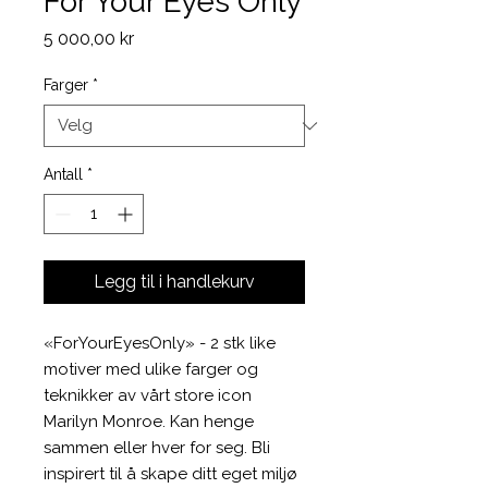
For Your Eyes Only
Pris
5 000,00 kr
Farger
*
Antall
*
Legg til i handlekurv
«ForYourEyesOnly» - 2 stk like
motiver med ulike farger og
teknikker av vårt store icon
Marilyn Monroe. Kan henge
sammen eller hver for seg. Bli
inspirert til å skape ditt eget miljø