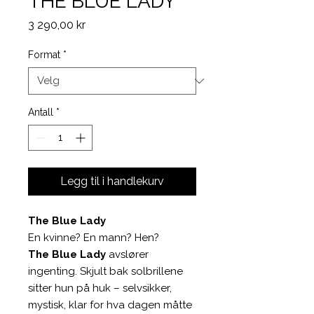
THE BLUE LADY
Pris
3 290,00 kr
Format
*
Antall
*
Legg til i handlekurv
The Blue Lady
En kvinne? En mann? Hen?
The Blue Lady
avslører
ingenting. Skjult bak solbrillene
sitter hun på huk – selvsikker,
mystisk, klar for hva dagen måtte