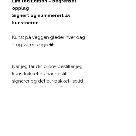
Limited Edition – begrenset
opplag
Signert og nummerert av
kunstneren
Kunst på veggen gleder hver dag
– og varer lenge ❤️
Når jeg får din ordre, bestiller jeg
kunsttrykket du har bestilt,
signerer og det blir pakket i solid
papprull som blir sendt i løpet av
2-3 virkedager. Pakken er alltid
sporbar, og du kan følge den fra
meg her på Briskeby i Oslo hjem
til deg. Jeg spanderer frakten.
Send meg gjerne en
e-mail
om