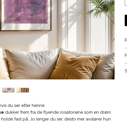
F
F
•
o
B
s
•
•
•
•
hvis du ser etter henne.
S
se
dukker frem fra de flyende rosatonene som en drøm
 holde fast på. Jo lenger du ser, desto mer avslører hun