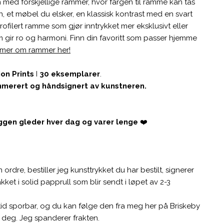
n med forskjellige rammer, hvor fargen til ramme kan tas
n, et møbel du elsker, en klassisk kontrast med en svart
rofilert ramme som gjør inntrykket mer eksklusivt eller
 gir ro og harmoni. Finn din favoritt som passer hjemme
 mer om rammer her!
ion Prints
I
30 eksemplarer
.
merert og håndsignert av kunstneren.
ggen gleder hver dag og varer lenge
❤️
n ordre, bestiller jeg kunsttrykket du har bestilt, signerer
kket i solid papprull som blir sendt i løpet av 2-3
tid sporbar, og du kan følge den fra meg her på Briskeby
il deg. Jeg spanderer frakten.