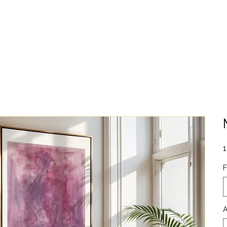
1
F
A