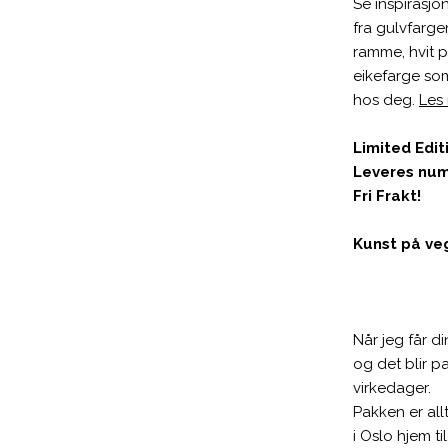
Se inspirasjo
fra gulvfarge
ramme, hvit p
eikefarge som
hos deg.
Les
Limited Edit
Leveres num
Fri Frakt!
Kunst på ve
Når jeg får di
og det blir pa
virkedager.
Pakken er all
i Oslo hjem t