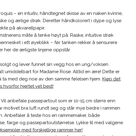
roquis – en intuitiv, håndtegnet skisse av en naken kvinne,
ske og ærlige strøk. Deretter håndkolorert i dype og lyse
ekte på akvarellpapir.
nstnerens måte å tenke høyt på. Raske, intuitive strøk
nnesket i ett øyeblikk – før tanken rekker å sensurere
r her de ærligste linjene oppstår.
 solgt og lever funnet sin vegg hos en ung/voksen
lt umiddelbart for Madame Rose. Alltid en ære! Dette er
il å ta med deg noe av den samme følelsen hjem.
Kjøp det
s hvorfor hjertet vet best!
:
Vil anbefale passepartout som er 10-15 cm større enn
år motivet bra luft rundt seg og står mye bedre i rammen
. Anbefaler å teste hos en rammemaker, både
e, farge og passepartoutstørrelse. Lykke til med valgene
 eksempler med forskjellige rammer her!