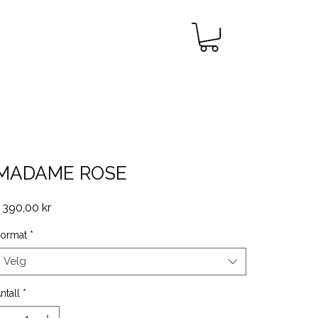
MADAME ROSE
Pris
 390,00 kr
ormat
*
Velg
ntall
*