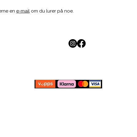
erne en
e-mail
om du lurer på noe.
KONTAKT
SIKKER BETALING
PERSONVERN
KJØPSBETINGELSER
& FRAKT
© 2025 by Heidi Eva Back.