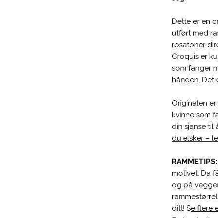
Dette er en c
utført med ra
rosatoner dir
Croquis er ku
som fanger me
hånden. Det e
Originalen er
kvinne som fa
din sjanse t
du elsker – le
RAMMETIPS
motivet. Da f
og på veggen
rammestørrels
ditt! S
e flere